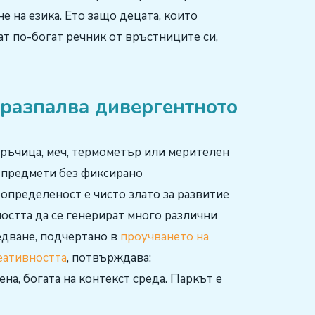
е на езика. Ето защо децата, които
ат по-богат речник от връстниците си,
 разпалва дивергентното
ръчица, меч, термометър или мерителен
 предмети без фиксирано
определеност е чисто злато за развитие
остта да се генерират много различни
едване, подчертано в
проучването на
реативността
, потвърждава:
а, богата на контекст среда. Паркът е