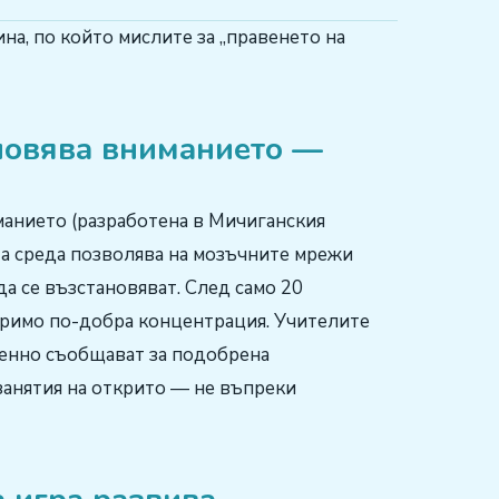
на, по който мислите за „правенето на
новява вниманието —
манието (разработена в Мичиганския
та среда позволява на мозъчните мрежи
да се възстановяват. След само 20
еримо по-добра концентрация. Учителите
енно съобщават за подобрена
 занятия на открито — не въпреки