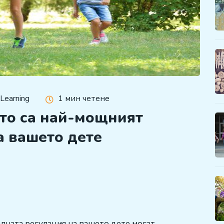
 Learning
1 мин четене
ито са най-мощният
а вашето дете
лната регулация на вашето дете могат