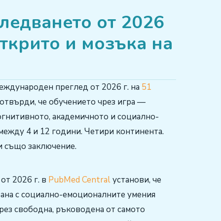
следването от 2026
 открито и мозъка на
Международен преглед от 2026 г. на
51
отвърди, че обучението чрез игра —
огнитивното, академичното и социално-
ежду 4 и 12 години. Четири континента.
и също заключение.
от 2026 г. в
PubMed Central
установи, че
зана с социално-емоционалните умения
рез свободна, ръководена от самото