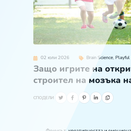
02 юли 2026
Brain Science
,
Playful
Защо игрите на откр
строител на мозъка н
СПОДЕЛИ
Фокусът, креативността и емоциона