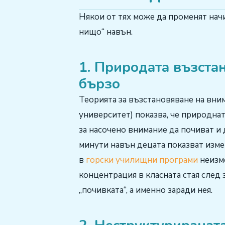
Някои от тях може да променят начи
нищо“ навън.
1. Природата възста
бързо
Теорията за възстановяване на вни
университет) показва, че природна
за насочено внимание да почиват и 
минути навън децата показват изм
в
горски училищни програми
неизм
концентрация в класната стая след
„почивката“, а именно заради нея.