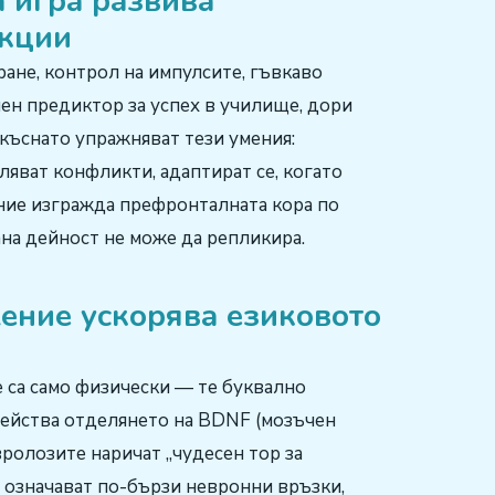
а игра развива
нкции
не, контрол на импулсите, гъвкаво
ен предиктор за успех в училище, дори
екъснато упражняват тези умения:
вляват конфликти, адаптират се, когато
ние изгражда префронталната кора по
ана дейност не може да репликира.
ение ускорява езиковото
е са само физически — те буквално
действа отделянето на BDNF (мозъчен
ролозите наричат „чудесен тор за
 означават по-бързи невронни връзки,