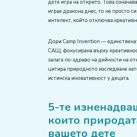
дете игра на открито. Това означав
играе дракона днес, то не просто с
интелект, който отключва креативн
Дори Camp Invention — единствена
САЩ, фокусирана върху креативнос
залага по-здраво на дейности на о
цитира природното изследване кат
истинска иновативност у децата.
5-те изненадва
които природат
вашето дете