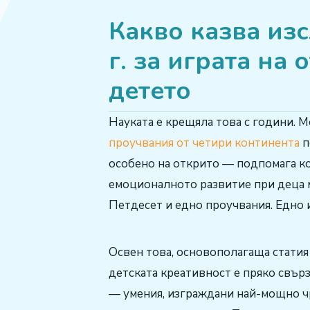
Какво казва из
г. за играта на
детето
Науката е крещяла това с години. 
проучвания от четири континента
п
особено на открито — подпомага к
емоционалното развитие при деца м
Петдесет и едно проучвания. Едно 
Освен това, основополагаща статия 
детската креативност е пряко свър
— умения, изграждани най-мощно ч