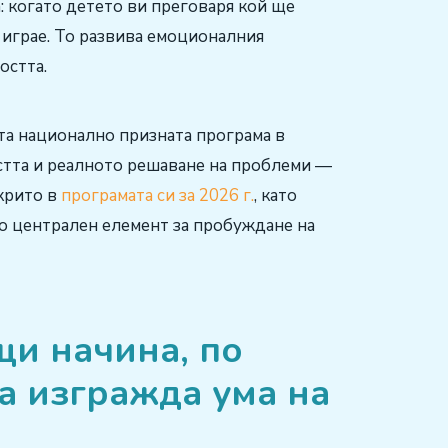
а: когато детето ви преговаря кой ще
и играе. То развива емоционалния
остта.
та национално призната програма в
тта и реалното решаване на проблеми —
ткрито в
програмата си за 2026 г.
, като
о централен елемент за пробуждане на
щи начина, по
а изгражда ума на