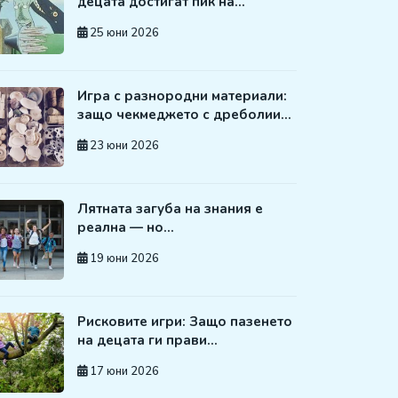
децата достигат пик на…
25 юни 2026
Игра с разнородни материали:
защо чекмеджето с дреболии…
23 юни 2026
Лятната загуба на знания е
реална — но…
19 юни 2026
Рисковите игри: Защо пазенето
на децата ги прави…
17 юни 2026