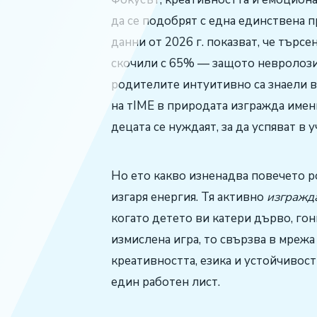
да се подобрят с една единствена п
данни от 2026 г. показват, че търсе
скочили с 65% — защото невролози
родителите интуитивно са знаели 
на тIME в природата изгражда имен
децата се нуждаят, за да успяват в 
Но ето какво изненадва повечето р
изгаря енергия. Тя активно
изгражд
когато детето ви катери дърво, гон
измислена игра, то свързва в мреж
креативността, езика и устойчивос
един работен лист.