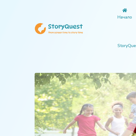
Начало
StoryQue