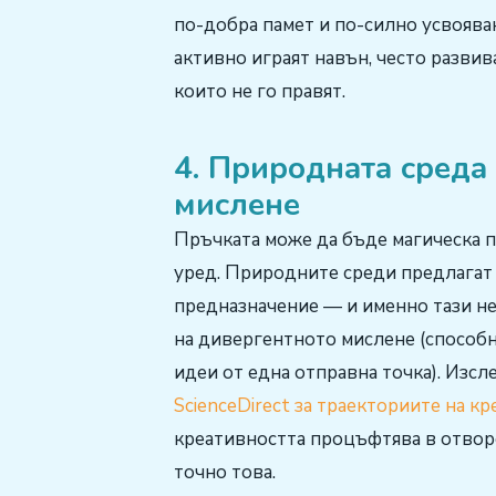
по-добра памет и по-силно усвояван
активно играят навън, често развив
които не го правят.
4. Природната среда
мислене
Пръчката може да бъде магическа п
уред. Природните среди предлагат
предназначение — и именно тази не
на дивергентното мислене (способн
идеи от една отправна точка). Изсл
ScienceDirect за траекториите на к
креативността процъфтява в отворен
точно това.