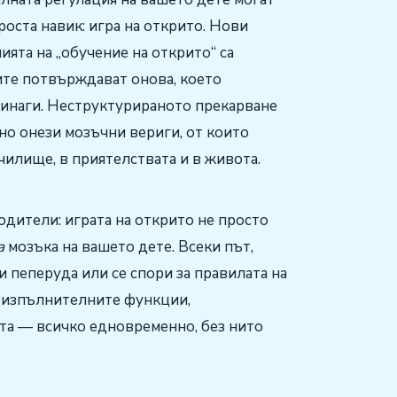
роста навик: игра на открито. Нови
нията на „обучение на открито“ са
те потвърждават онова, което
винаги. Неструктурираното прекарване
но онези мозъчни вериги, от които
училище, в приятелствата и в живота.
одители: играта на открито не просто
а
мозъка на вашето дете. Всеки път,
и пеперуда или се спори за правилата на
а изпълнителните функции,
тта — всичко едновременно, без нито