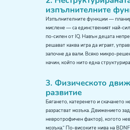
2. Неструктуриранат
изпълнителните фу
Изпълнителните функции — планира
мислене — са единственият най-сил
по-силен от IQ. Навън децата непр
решават каква игра да играят, упра
започне да вали. Всяко микро-реше
начин, който нито една структурир
3. Физическото движ
развитие
Бягането, катеренето и скачането н
разрастват мозъка. Движението за
невротрофичен фактор), когото нев
мозъка.“ По-високите нива на BDNF