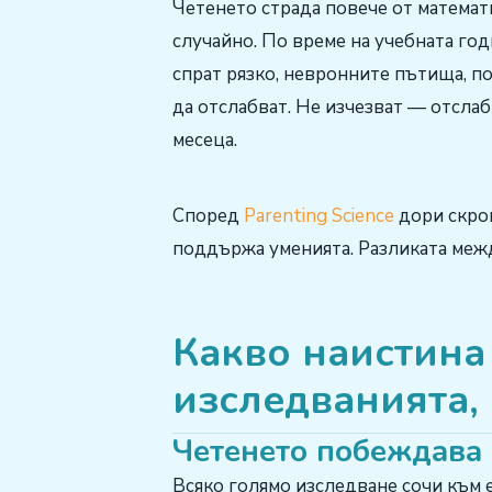
Четенето страда повече от математи
случайно. По време на учебната год
спрат рязко, невронните пътища, п
да отслабват. Не изчезват — отслаб
месеца.
Според
Parenting Science
дори скром
поддържа уменията. Разликата между
Какво наистина
изследванията, н
Четенето побеждава
Всяко голямо изследване сочи към 