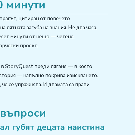
0 минути
 прагът, цитиран от повечето
 лятната загуба на знания. Не два часа.
есет минути от нещо — четене,
ворчески проект.
 в StoryQuest преди лягане — в която
история — напълно покрива изискването.
, че се упражнява. И двамата са прави.
 въпроси
ал губят децата наистина