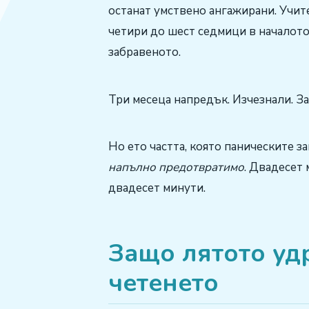
останат умствено ангажирани. Учи
четири до шест седмици в началото
забравеното.
Три месеца напредък. Изчезнали. За
Но ето частта, която паническите за
напълно предотвратимо
. Двадесет 
двадесет минути.
Защо лятото уд
четенето