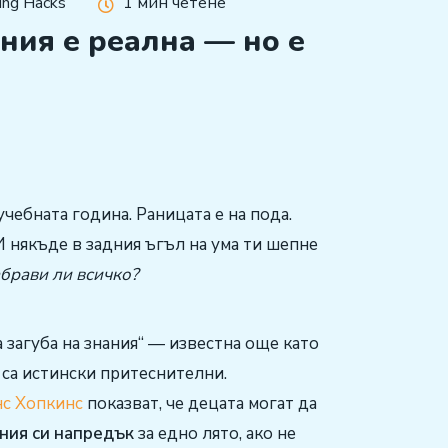
ing Hacks
1 мин четене
ания е реална — но е
чебната година. Раницата е на пода.
И някъде в задния ъгъл на ума ти шепне
брави ли всичко?
а загуба на знания“ — известна още като
а са истински притеснителни.
с Хопкинс
показват, че децата могат да
ния си напредък
за едно лято, ако не