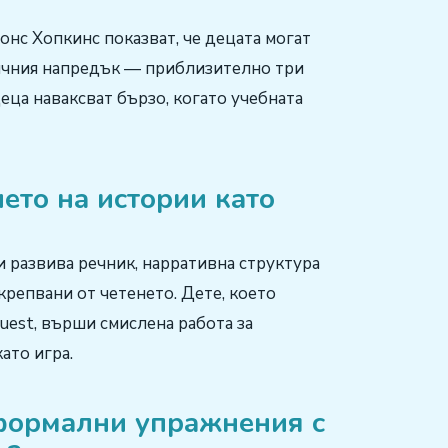
нс Хопкинс показват, че децата могат
мичния напредък — приблизително три
еца наваксват бързо, когато учебната
ето на истории като
 развива речник, нарративна структура
репвани от четенето. Дете, което
uest, върши смислена работа за
ато игра.
 формални упражнения с