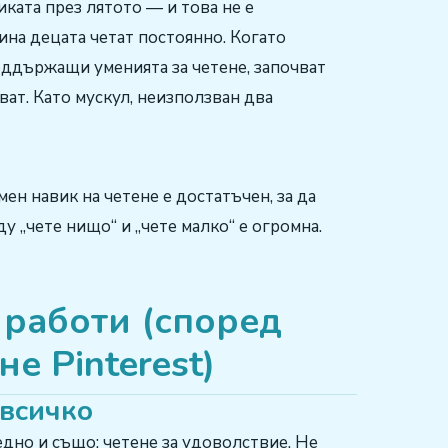
ката през лятото — и това не е
ина децата четат постоянно. Когато
оддържащи уменията за четене, започват
ват. Като мускул, неизползван два
ен навик на четене е достатъчен, за да
 „чете нищо“ и „чете малко“ е огромна.
 работи (според
е Pinterest)
 всичко
едно и също: четене за удоволствие. Не