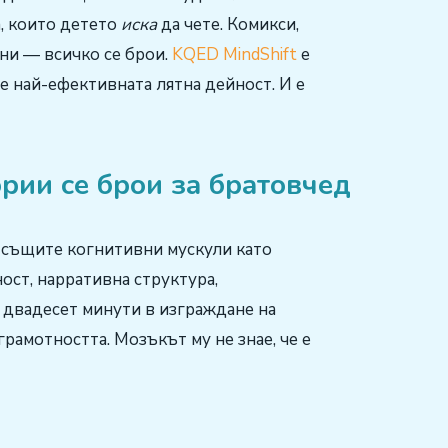
, които детето
иска
да чете. Комикси,
ни — всичко се брои.
KQED MindShift
е
е най-ефективната лятна дейност. И е
ории се брои за братовчед
 същите когнитивни мускули като
ост, нарративна структура,
 двадесет минути в изграждане на
грамотността. Мозъкът му не знае, че е