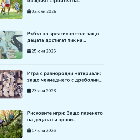
мощният строител на…
02 юли 2026
Ръбът на креативността: защо
децата достигат пик на…
25 юни 2026
Игра с разнородни материали:
защо чекмеджето с дреболии…
23 юни 2026
Рисковите игри: Защо пазенето
на децата ги прави…
17 юни 2026