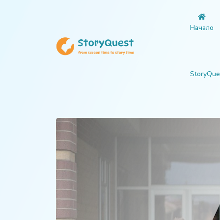
Начало
StoryQue