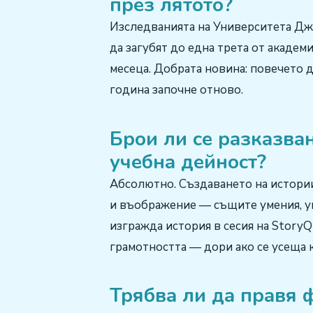
през лятото?
Изследванията на Университета Джо
да загубят до една трета от акаде
месеца. Добрата новина: повечето д
година започне отново.
Брои ли се разказван
учебна дейност?
Абсолютно. Създаването на истории
и въображение — същите умения, ук
изгражда история в сесия на StoryQ
грамотността — дори ако се усеща к
Трябва ли да правя