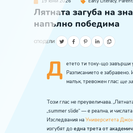
19 юни 2026
Early Literacy
,
Parent
Лятната загуба на зн
напълно победима
СПОДЕЛИ
Д
етето ти току-що завърши у
Разписанието е забравено. 
малък, тревожен глас:
ще за
Този глас не преувеличава. „Лятнат
„summer slide“ — е реална, и числат
Изследвания на
Университета Джон
изгубят до
една трета от академич