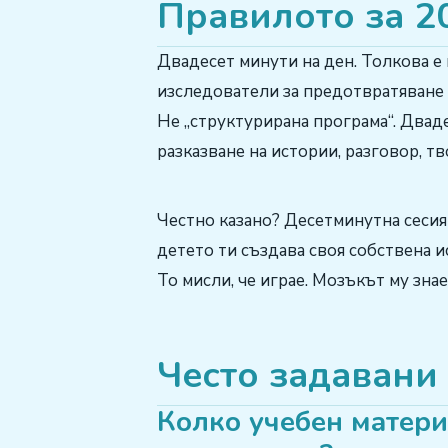
Правилото за 2
Двадесет минути на ден. Толкова е
изследователи за предотвратяване на
Не „структурирана програма“. Двад
разказване на истории, разговор, т
Честно казано? Десетминутна сесия
детето ти създава своя собствена 
То мисли, че играе. Мозъкът му знае
Често задавани
Колко учебен матери