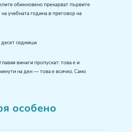
телите обикновено прекарват първите
 на учебната година в преговор на
 десет седмици.
главия винаги пропускат: това е и
минути на ден — това е всичко. Само
ря особено