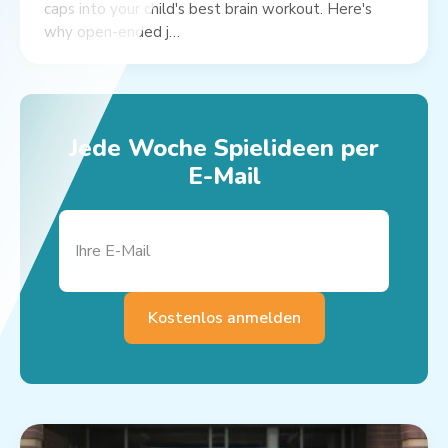
caps into your child's best brain workout. Here's
why open-ended j…
Jede Woche Spielideen per
E-Mail
Kostenlos anmelden