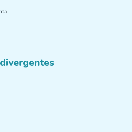
nta.
odivergentes