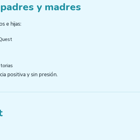
 padres y madres
s e hijas:
yQuest
torias
ia positiva y sin presión.
t