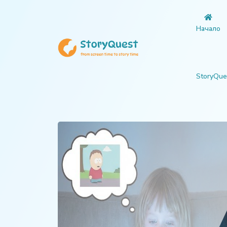
Начало
StoryQue