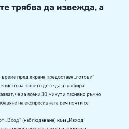
те трябва да извежда, а
 време пред екрана предоставя „готови“
ението на вашето дете да атрофира.
азват, че за всеки 30 минути пасивно ръчно
абавяне на експресивната реч почти се
т „Вход“ (наблюдаване) към „Изход“
ината между познаването на думите и