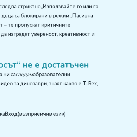
 следва стриктно
„Използвайте го или го
 деца са блокирани в режим „Пасивна
ат – те пропускат критичните
а да изградят увереност, креативност и
сът“ не е достатъчен
 ни са
гледам
образователни
идео за динозаври, знаят какво е T-Rex,
ка
Вход
(възприемчив език)