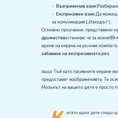
Възприемчив език:
Разбиране
Експресивен език:
Да можеш 
за комуникация („Изходът“).
Основно проучване, представено н
дружества
установи, че за всеки
30-
време на екрана на ръчния компютъ
забавяне на експресивната реч
.
защо Тъй като пасивните екрани из
предоставят изображенията. Те оси
Мозъкът на вашето дете е просто п
„К
огато едно дете гледа ш