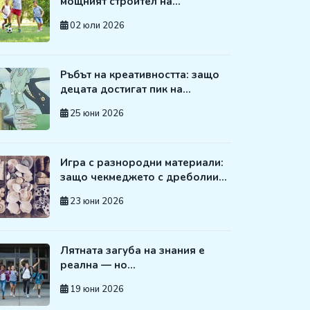
мощният строител на…
02 юли 2026
Ръбът на креативността: защо
децата достигат пик на…
25 юни 2026
Игра с разнородни материали:
защо чекмеджето с дреболии…
23 юни 2026
Лятната загуба на знания е
реална — но…
19 юни 2026