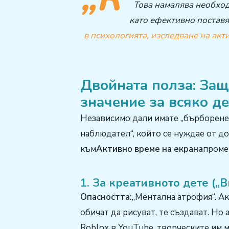
Това намалява необход
като ефективно поставя
в психологията, изследване на акт
Двойната полза: Защ
значение за всяко де
Независимо дали имате „бърборене“,
наблюдател“, който се нуждае от 
към
Активно време на екрана
проме
1. За креативното дете („
Опасността:
„Ментална атрофия“. Ак
обичат да рисуват, те създават. Но 
Roblox в YouTube, творческите им 