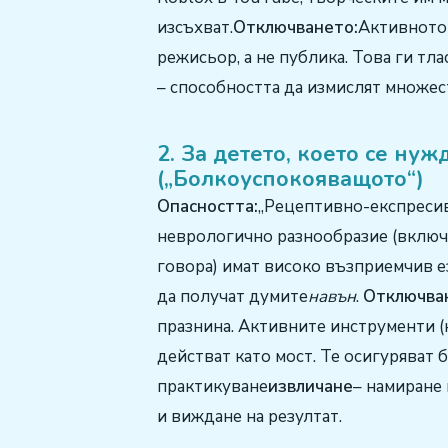
изсъхват.
Отключването:
Активното 
режисьор, а не публика. Това ги тл
– способността да измислят множес
2. За детето, което се ну
(„Болкоуспокояващото“)
Опасността:
„Рецептивно-експресив
неврологично разнообразие (включи
говора) имат високо възприемчив ез
да получат думите
навън
.
Отключва
празнина. Активните инструменти (
действат като мост. Те осигуряват б
практикуване
извличане
– намиране 
и виждане на резултат.