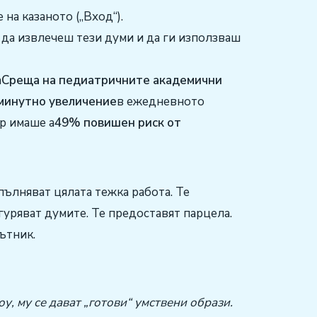
 на казаното („Вход“).
да извлечеш тези думи и да ги използваш
а
Среща на педиатричните академични
минутно увеличение
в ежедневното
р имаше a
49% повишен риск от
пълняват цялата тежка работа. Те
гуряват думите. Те предоставят парцела.
ътник.
оу, му се дават „готови“ умствени образи.