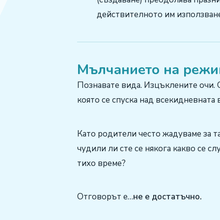
действителното им използване
Мълчанието на режи
Познавате вида. Изцъклените очи. 
която се спуска над всекидневната в
Като родители често жадуваме за та
чудили ли сте се някога какво се сл
тихо време?
Отговорът е…
не е достатъчно.