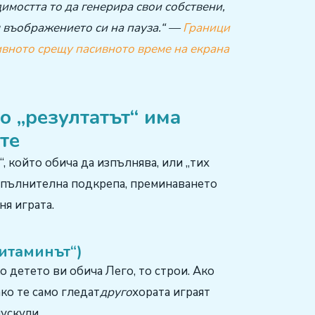
имостта то да генерира свои собствени,
 въображението си на пауза.“
—
Граници
ивното срещу пасивното време на екрана
о „резултатът“ има
те
 който обича да изпълнява, или „тих
допълнителна подкрепа, преминаването
ня играта.
Витаминът“)
о детето ви обича Лего, то строи. Ако
ако те само гледат
друго
хората играят
мускули