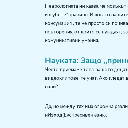
Неврологията ни казва, че мозъкът
изгубете“
правило. И когато нашите
консумация“, те не просто си почив
повторения, от които се нуждаят, з
комуникативни умения.
Науката: Защо „прино
Често приемаме това, защото децата
видеоклипове, те учат. Ако гледат в
нали?
Да, но между тях има огромна разли
и
Изход
(Експресивен език).