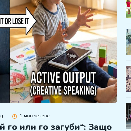
bg
1 мин четене
 го или го загуби“: Защо