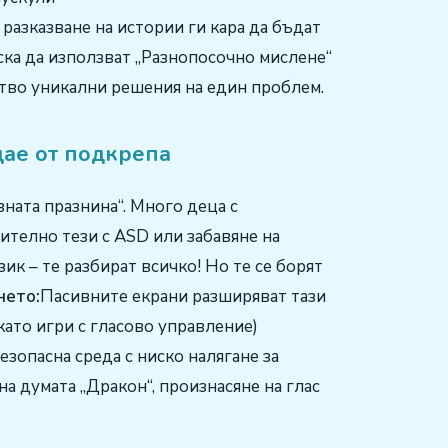
разказване на истории ги кара да бъдат
аска да използват „Разнопосочно мислене“
тво уникални решения на един проблем.
ждае от подкрепа
ната празнина“. Много деца с
телно тези с ASD или забавяне на
ик – те разбират всичко! Но те се борят
нето:
Пасивните екрани разширяват тази
като игри с гласово управление)
езопасна среда с ниско налягане за
на думата „Дракон“, произнасяне на глас