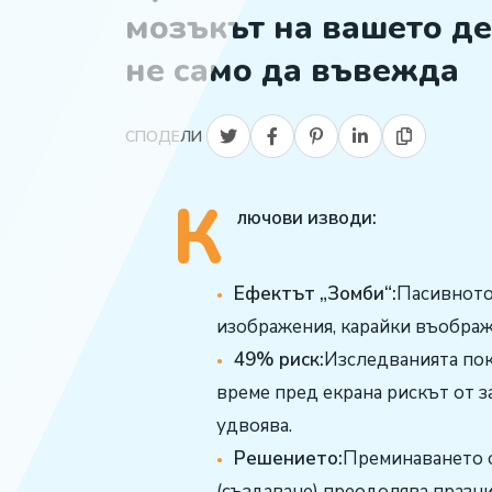
мозъкът на вашето де
не само да въвежда
СПОДЕЛИ
К
лючови изводи:
Ефектът „Зомби“:
Пасивното
изображения, карайки въображ
49% риск:
Изследванията пок
време пред екрана рискът от з
удвоява.
Решението:
Преминаването о
(създаване) преодолява празн